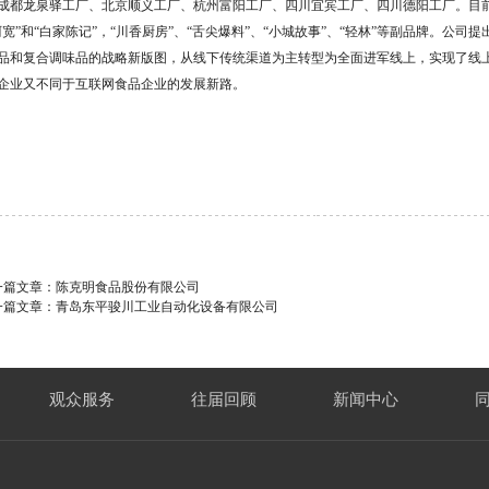
成都龙泉驿工厂、北京顺义工厂、杭州富阳工厂、四川宜宾工厂、四川德阳工厂。目前
阿宽”和“白家陈记”，“川香厨房”、“舌尖爆料”、“小城故事”、“轻林”等副品牌。公
品和复合调味品的战略新版图，从线下传统渠道为主转型为全面进军线上，实现了线
企业又不同于互联网食品企业的发展新路。
一篇文章：
陈克明食品股份有限公司
一篇文章：
青岛东平骏川工业自动化设备有限公司
观众服务
往届回顾
新闻中心