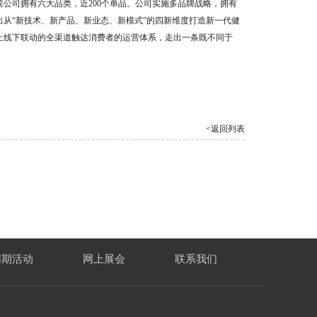
公司拥有六大品类，近200个单品。公司实施多品牌战略，拥有
司提出从“新技术、新产品、新业态、新模式”的四新维度打造新一代健
上线下联动的全渠道触达消费者的运营体系，走出一条既不同于
<返回列表
同期活动
网上展会
联系我们