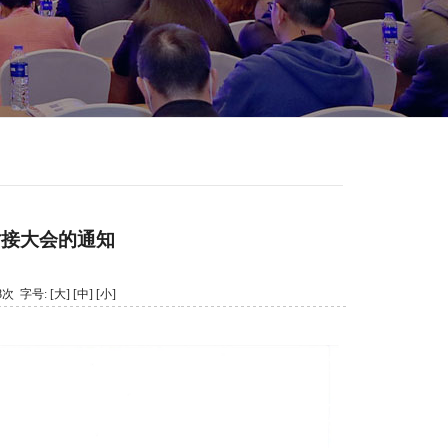
对接大会的通知
78次 字号:
[大]
[中]
[小]